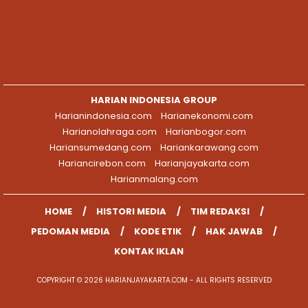
HARIAN INDONESIA GROUP
Harianindonesia.com
Harianekonomi.com
Harianolahraga.com
Harianbogor.com
Hariansumedang.com
Hariankarawang.com
Hariancirebon.com
Harianjayakarta.com
Harianmalang.com
HOME
HISTORI MEDIA
TIM REDAKSI
PEDOMAN MEDIA
KODE ETIK
HAK JAWAB
KONTAK IKLAN
COPYRIGHT © 2026 HARIANJAYAKARTA.COM - ALL RIGHTS RESERVED