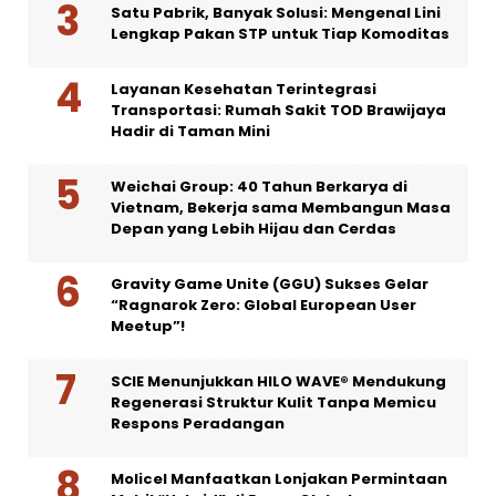
Satu Pabrik, Banyak Solusi: Mengenal Lini
Lengkap Pakan STP untuk Tiap Komoditas
Layanan Kesehatan Terintegrasi
Transportasi: Rumah Sakit TOD Brawijaya
Hadir di Taman Mini
Weichai Group: 40 Tahun Berkarya di
Vietnam, Bekerja sama Membangun Masa
Depan yang Lebih Hijau dan Cerdas
Gravity Game Unite (GGU) Sukses Gelar
“Ragnarok Zero: Global European User
Meetup”!
SCIE Menunjukkan HILO WAVE® Mendukung
Regenerasi Struktur Kulit Tanpa Memicu
Respons Peradangan
Molicel Manfaatkan Lonjakan Permintaan