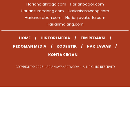
Harianolahraga.com
Harianbogor.com
Hariansumedang.com
Hariankarawang.com
Hariancirebon.com
Harianjayakarta.com
Harianmalang.com
HOME
HISTORI MEDIA
TIM REDAKSI
PEDOMAN MEDIA
KODE ETIK
HAK JAWAB
KONTAK IKLAN
COPYRIGHT © 2026 HARIANJAYAKARTA.COM - ALL RIGHTS RESERVED