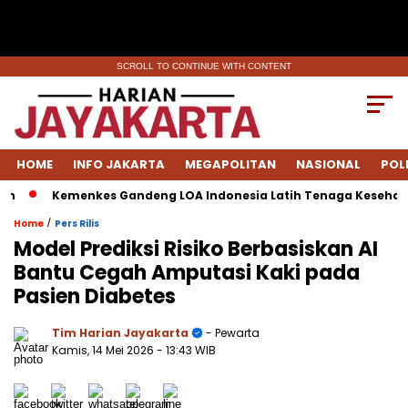
SCROLL TO CONTINUE WITH CONTENT
HOME
INFO JAKARTA
MEGAPOLITAN
NASIONAL
POL
Kemenkes Gandeng LOA Indonesia Latih Tenaga Kesehatan 
/
Home
Pers Rilis
Model Prediksi Risiko Berbasiskan AI
Bantu Cegah Amputasi Kaki pada
Pasien Diabetes
Tim Harian Jayakarta
- Pewarta
Kamis, 14 Mei 2026
- 13:43 WIB