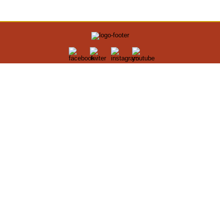
HARIAN INDONESIA GROUP
Harianindonesia.com
Harianekonomi.com
Harianolahraga.com
Harianbogor.com
Hariansumedang.com
Hariankarawang.com
Hariancirebon.com
Harianjayakarta.com
Harianmalang.com
HOME
HISTORI MEDIA
TIM REDAKSI
PEDOMAN MEDIA
KODE ETIK
HAK JAWAB
KONTAK IKLAN
COPYRIGHT © 2026 HARIANJAYAKARTA.COM - ALL RIGHTS RESERVED