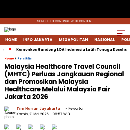
SCROLL TO CONTINUE WITH CONTENT
HOME
INFO JAKARTA
MEGAPOLITAN
NASIONAL
POL
Kemenkes Gandeng LOA Indonesia Latih Tenaga Kesehatan Ti
/
Home
Pers Rilis
Malaysia Healthcare Travel Council
(MHTC) Perluas Jangkauan Regional
dan Promosikan Malaysia
Healthcare Melalui Malaysia Fair
Jakarta 2026
Tim Harian Jayakarta
- Pewarta
Kamis, 21 Mei 2026
- 08:57 WIB