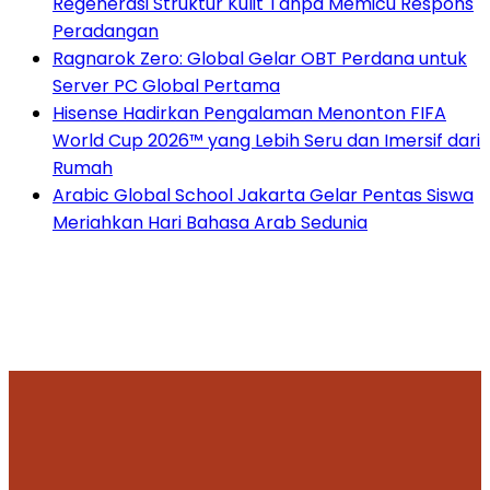
Regenerasi Struktur Kulit Tanpa Memicu Respons
Peradangan
Ragnarok Zero: Global Gelar OBT Perdana untuk
Server PC Global Pertama
Hisense Hadirkan Pengalaman Menonton FIFA
World Cup 2026™ yang Lebih Seru dan Imersif dari
Rumah
Arabic Global School Jakarta Gelar Pentas Siswa
Meriahkan Hari Bahasa Arab Sedunia