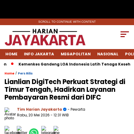
SCROLL TO CONTINUE WITH CONTENT
HOME
INFO JAKARTA
MEGAPOLITAN
NASIONAL
POL
Kemenkes Gandeng LOA Indonesia Latih Tenaga Kesehatan 
/
Home
Pers Rilis
Lianlian DigiTech Perkuat Strategi di
Timur Tengah, Hadirkan Layanan
Pembayaran Resmi dari DIFC
Tim Harian Jayakarta
- Pewarta
Rabu, 20 Mei 2026
- 12:31 WIB