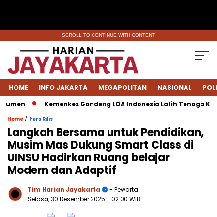
SCROLL TO CONTINUE WITH CONTENT
HOME
INFO JAKARTA
MEGAPOLITAN
NASIONAL
POL
men
Kemenkes Gandeng LOA Indonesia Latih Tenaga Kesehat
/
Home
Pers Rilis
Langkah Bersama untuk Pendidikan,
Musim Mas Dukung Smart Class di
UINSU Hadirkan Ruang belajar
Modern dan Adaptif
Tim Harian Jayakarta
- Pewarta
Selasa, 30 Desember 2025
- 02:00 WIB