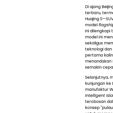
Di ajang Beij
terbaru, terma
Huajing S—S
model
flagshi
ini dilengkap
model ini men
sekaligus me
teknologi da
pertama kalin
menandakan s
semakin cepa
Selanjutnya, 
kunjungan ke 
manufaktur Wu
Intelligent I
terobosan dal
konsep "pulau 