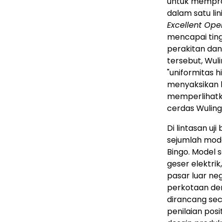
untuk mempro
dalam satu lin
Excellent Op
mencapai ting
perakitan dan
tersebut, Wuli
"uniformitas h
menyaksikan l
memperlihatk
cerdas Wuling
Di lintasan uj
sejumlah model
Bingo. Model s
geser elektri
pasar luar neg
perkotaan den
dirancang sec
penilaian posi