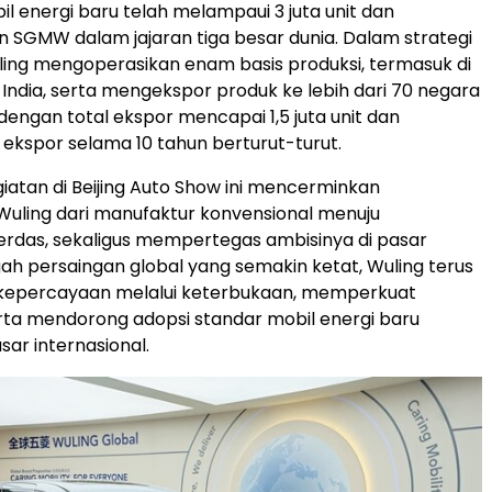
il energi baru telah melampaui 3 juta unit dan
SGMW dalam jajaran tiga besar dunia. Dalam strategi
ling mengoperasikan enam basis produksi, termasuk di
 India, serta mengekspor produk ke lebih dari 70 negara
engan total ekspor mencapai 1,5 juta unit dan
kspor selama 10 tahun berturut-turut.
iatan di Beijing Auto Show ini mencerminkan
Wuling dari manufaktur konvensional menuju
rdas, sekaligus mempertegas ambisinya di pasar
ngah persaingan global yang semakin ketat, Wuling terus
percayaan melalui keterbukaan, memperkuat
erta mendorong adopsi standar mobil energi baru
sar internasional.