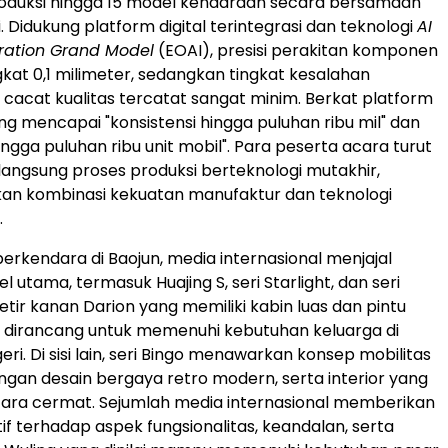
duksi hingga 15 model kendaraan secara bersamaan
i. Didukung platform digital terintegrasi dan teknologi
AI
eration Grand Model
(EOAI), presisi perakitan komponen
kat 0,1 milimeter, sedangkan tingkat kesalahan
 cacat kualitas tercatat sangat minim. Berkat platform
ng mencapai "konsistensi hingga puluhan ribu mil" dan
ingga puluhan ribu unit mobil". Para peserta acara turut
angsung proses produksi berteknologi mutakhir,
an kombinasi kekuatan manufaktur dan teknologi
.
i berkendara di Baojun, media internasional menjajal
 utama, termasuk Huajing S, seri Starlight, dan seri
etir kanan Darion yang memiliki kabin luas dan pintu
k, dirancang untuk memenuhi kebutuhan keluarga di
eri. Di sisi lain, seri Bingo menawarkan konsep mobilitas
gan desain bergaya retro modern, serta interior yang
ara cermat. Sejumlah media internasional memberikan
tif terhadap aspek fungsionalitas, keandalan, serta