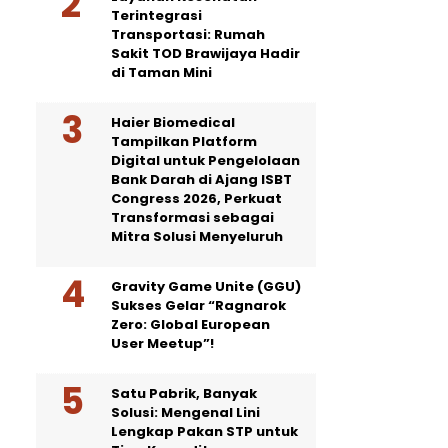
Terintegrasi
Transportasi: Rumah
Sakit TOD Brawijaya Hadir
di Taman Mini
Haier Biomedical
Tampilkan Platform
Digital untuk Pengelolaan
Bank Darah di Ajang ISBT
Congress 2026, Perkuat
Transformasi sebagai
Mitra Solusi Menyeluruh
Gravity Game Unite (GGU)
Sukses Gelar “Ragnarok
Zero: Global European
User Meetup”!
Satu Pabrik, Banyak
Solusi: Mengenal Lini
Lengkap Pakan STP untuk