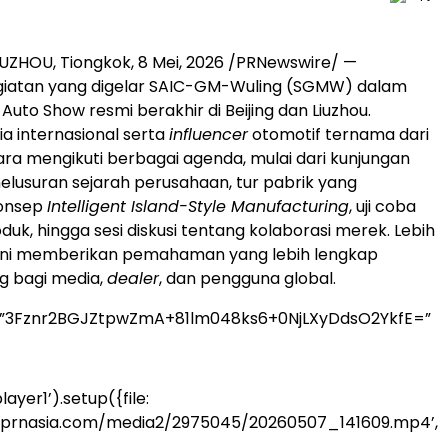
IUZHOU, Tiongkok
,
8 Mei, 2026
/PRNewswire/ —
giatan yang digelar SAIC-GM-Wuling (SGMW) dalam
 Auto Show resmi berakhir di Beijing dan Liuzhou.
a internasional serta
influencer
otomotif ternama dari
ra mengikuti berbagai agenda, mulai dari kunjungan
lusuran sejarah perusahaan, tur pabrik yang
onsep
Intelligent Island-Style Manufacturing
, uji coba
roduk, hingga sesi diskusi tentang kolaborasi merek. Lebih
n ini memberikan pemahaman yang lebih lengkap
g bagi media,
dealer
, dan pengguna global.
=”3Fznr2BGJZtpwZmA+81lm048ks6+0NjLXyDdsO2YkfE=”
ayer1’).setup({file:
.prnasia.com/media2/2975045/20260507_141609.mp4’,