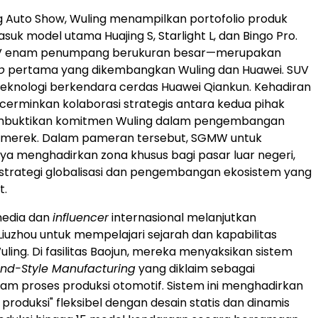
ing Auto Show, Wuling menampilkan portofolio produk
suk model utama Huajing S, Starlight L, dan Bingo Pro.
UV enam penumpang berukuran besar—merupakan
p
pertama yang dikembangkan Wuling dan Huawei. SUV
i teknologi berkendara cerdas Huawei Qiankun. Kehadiran
cerminkan kolaborasi strategis antara kedua pihak
mbuktikan komitmen Wuling dalam pengembangan
n merek. Dalam pameran tersebut, SGMW untuk
ya menghadirkan zona khusus bagi pasar luar negeri,
trategi globalisasi dan pengembangan ekosistem yang
t.
media dan
influencer
internasional melanjutkan
Liuzhou untuk mempelajari sejarah dan kapabilitas
ling. Di fasilitas Baojun, mereka menyaksikan sistem
sland-Style Manufacturing
yang diklaim sebagai
am proses produksi otomotif. Sistem ini menghadirkan
produksi" fleksibel dengan desain statis dan dinamis