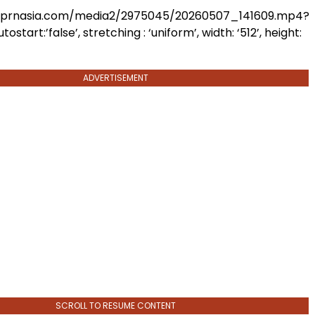
.prnasia.com/media2/2975045/20260507_141609.mp4?
start:’false’, stretching : ‘uniform’, width: ‘512’, height:
ADVERTISEMENT
SCROLL TO RESUME CONTENT