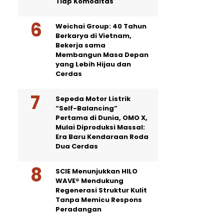
Tiap Komoditas
Weichai Group: 40 Tahun
Berkarya di Vietnam,
Bekerja sama
Membangun Masa Depan
yang Lebih Hijau dan
Cerdas
Sepeda Motor Listrik
“Self-Balancing”
Pertama di Dunia, OMO X,
Mulai Diproduksi Massal:
Era Baru Kendaraan Roda
Dua Cerdas
SCIE Menunjukkan HILO
WAVE® Mendukung
Regenerasi Struktur Kulit
Tanpa Memicu Respons
Peradangan