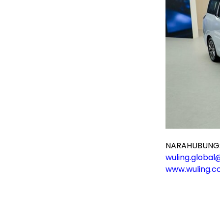
NARAHUBUNG
wuling.globa
www.wuling.