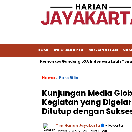
HOME
INFO JAKARTA
MEGAPOLITAN
NAS
Dokumen
Kemenkes Gandeng LOA Indonesia Latih Tenaga Kes
Home
Pers Rilis
/
Kunjungan Media Glob
Kegiatan yang Digelar
Ditutup dengan Sukse
Tim Harian Jayakarta
- Pewarta
Kamis, 7 Mei 2026
- 23:55 WIB