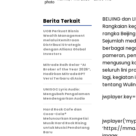
BEIJING dan L
Berita Terkait
Rangkaian ke
UOB Perkuat Bisnis
rangka Beijing
Wealth Management
Sejumlah medi
melalui Kemitraan
Distribusi Strategis
berbagai nega
dengan Allianz Global
Investors
pameran, pene
mengusung k
Mitrade Raih Gelar “AI
seluruh lini p
Broker of the Year 2026”,
Hadirkan MitradeGPT
lagi, kegiata
Versi Terbaru di Asia
tentang Wulin
UNISOC Lyric Audio:
Mengubah Pengalaman
jwplayer.key
Mendengarkan Audio
Hard Rock Cafe dan
Coca-Cola®
Meluncurkan Kompetisi
jwplayer(‘mypl
Musik Hard Rock Rising
‘https://mma
untuk Musisi Pendatang
Baru
image: