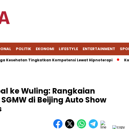
IONAL
POLITIK
EKONOMI
LIFESTYLE
ENTERTAINMENT
SPO
ehatan Tingkatkan Kompetensi Lewat Hipnoterapi
Korban D
al ke Wuling: Rangkaian
 SGMW di Beijing Auto Show
s