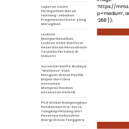
‘https://mma
Laporan Cision
Peringatkan Merek
p=medium’, auto
tentang ‘Jebakan
‘288’});
Fragmentasi Data’ yang
Merugikan
Lockton
Memperkenalkan
Lockton SAGE: Platform
Kecerdasan Perusahaan
Terpadu Pertama di
Industri
Survei Herbalife: Budaya
“Wellness” Kian
Menguat di Asia Pasifik,
Empat dari Lima
Konsumen
Memprioritaskan
Kesehatan Holistik
PCG Global Rampungkan
Pendanaan Pra-Seri A,
Tangkap Peluang dari
Pesatnya Kebutuhan
Energi di Asia Tenggara