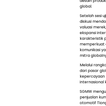
desain produ
global.
Setelah sesi u
diskusi mend
valuasi merek
ekspansi inte
karakteristik
memperkuat ar
komunikasi ya
mitra globaln
Melalui rangk
dari pasar gl
kepercayaan 
internasional
SGMW mengus
penjualan kum
otomotif Tio