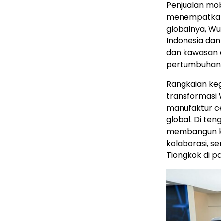
Penjualan mob
menempatkan 
globalnya, Wu
Indonesia dan
dan kawasan d
pertumbuhan e
Rangkaian keg
transformasi 
manufaktur ce
global. Di te
membangun ke
kolaborasi, s
Tiongkok di pa