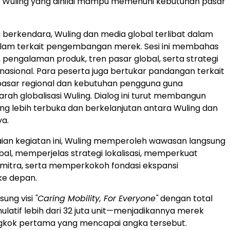
k Wuling yang dinilai mampu memenuhi kebutuhan pasar
ji berkendara, Wuling dan media global terlibat dalam
alam terkait pengembangan merek. Sesi ini membahas
, pengalaman produk, tren pasar global, serta strategi
rnasional. Para peserta juga bertukar pandangan terkait
 pasar regional dan kebutuhan pengguna guna
ah globalisasi Wuling. Dialog ini turut membangun
ng lebih terbuka dan berkelanjutan antara Wuling dan
ya.
aian kegiatan ini, Wuling memperoleh wawasan langsung
obal, memperjelas strategi lokalisasi, memperkuat
mitra, serta memperkokoh fondasi ekspansi
 ke depan.
ung visi
"Caring Mobility, For Everyone"
dengan total
ulatif lebih dari 32 juta unit—menjadikannya merek
ngkok pertama yang mencapai angka tersebut.