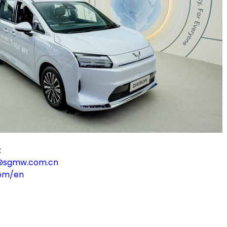
:
l@sgmw.com.cn
com/en