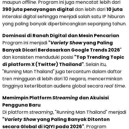
maupun
offline
. Program ini juga mencatat lebih dari
390 juta penayangan digital
dan lebih dari
10 juta
interaksi digital sehingga menjadi salah satu IP hiburan
yang paling banyak diperbincangkan sepanjang tahun.
Dominasi di Ranah Digital dan Mesin Pencarian
Program ini menjadi
"
Variety Show
yang Paling
Banyak Dicari Berdasarkan Google Trends 2026
"
dan konsisten menduduki posisi
"Top Trending Topic
di platform X (Twitter) Thailand"
. Selain itu,
"Running Man Thailand" juga tercantum dalam daftar
tren mingguan di lebih dari 10 negara, mencerminkan
tingginya keterlibatan audiens global secara
real time
.
Memimpin Platform
Streaming
dan Akuisisi
Pengguna Baru
Di platform
streaming
, "Running Man Thailand" menjadi
"
Variety Show
yang Paling Banyak Ditonton
secara Global di iQIYI pada 2026"
. Program