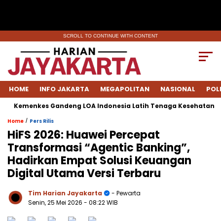
SCROLL TO CONTINUE WITH CONTENT
HOME
INFO JAKARTA
MEGAPOLITAN
NASIONAL
POL
menkes Gandeng LOA Indonesia Latih Tenaga Kesehatan Tingkat
/
Home
Pers Rilis
HiFS 2026: Huawei Percepat
Transformasi “Agentic Banking”,
Hadirkan Empat Solusi Keuangan
Digital Utama Versi Terbaru
Tim Harian Jayakarta
- Pewarta
Senin, 25 Mei 2026
- 08:22 WIB