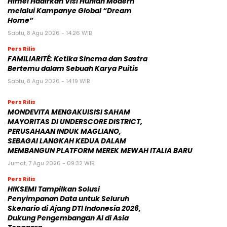
Himel Hadirkan Visi Hunian Modern
melalui Kampanye Global “Dream
Home”
Sabtu, 8 Agu 2026 - 14:26 WIB
Pers Rilis
FAMILIARITÉ: Ketika Sinema dan Sastra
Bertemu dalam Sebuah Karya Puitis
Sabtu, 8 Agu 2026 - 14:19 WIB
Pers Rilis
MONDEVITA MENGAKUISISI SAHAM
MAYORITAS DI UNDERSCORE DISTRICT,
PERUSAHAAN INDUK MAGLIANO,
SEBAGAI LANGKAH KEDUA DALAM
MEMBANGUN PLATFORM MEREK MEWAH ITALIA BARU
Jumat, 7 Agu 2026 - 09:32 WIB
Pers Rilis
HIKSEMI Tampilkan Solusi
Penyimpanan Data untuk Seluruh
Skenario di Ajang DTI Indonesia 2026,
Dukung Pengembangan AI di Asia