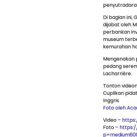
penyutradaraa
Di bagian ini
dijabat oleh 
perbankan inv
museum terbes
kemurahan hat
Mengenakan pa
pedang seremo
Lacharrière.
Tonton video
Cuplikan pida
Inggris
Foto oleh Ac
Video –
https
Foto –
https:
p=medium60