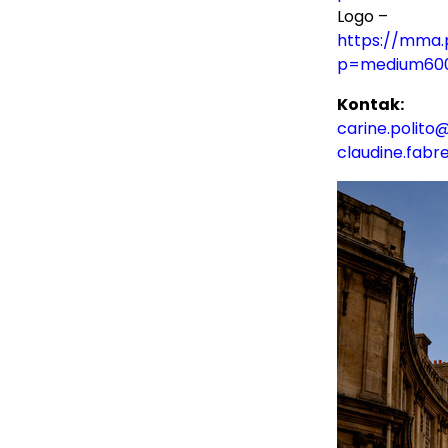
Logo –
https://mma.
p=medium60
Kontak:
carine.polit
claudine.fab