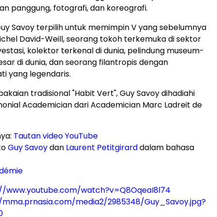
n panggung, fotografi, dan koreografi.
, Guy Savoy terpilih untuk memimpin V yang sebelumnya
Michel David-Weill, seorang tokoh terkemuka di sektor
estasi, kolektor terkenal di dunia, pelindung museum-
ar di dunia, dan seorang filantropis dengan
i yang legendaris.
kaian tradisional "Habit Vert", Guy Savoy dihadiahi
nial Academician dari Academician Marc Ladreit de
nya:
Tautan video YouTube
to
Guy Savoy
dan
Laurent Petitgirard
dalam bahasa
adémie
://www.youtube.com/watch?v=Q8OqeaI8l74
//mma.prnasia.com/media2/2985348/Guy_Savoy.jpg?
0