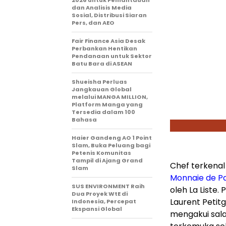
2026 untuk Pemantauan
dan Analisis Media
Sosial, Distribusi Siaran
Pers, dan AEO
Fair Finance Asia Desak
Perbankan Hentikan
Pendanaan untuk Sektor
Batu Bara di ASEAN
Shueisha Perluas
Jangkauan Global
melalui MANGA MILLION,
Platform Manga yang
Tersedia dalam 100
Bahasa
Haier Gandeng AO 1 Point
Slam, Buka Peluang bagi
Petenis Komunitas
Tampil di Ajang Grand
Chef terkenal
Slam
Monnaie de Pa
SUS ENVIRONMENT Raih
oleh La Liste
Dua Proyek WtE di
Laurent Petit
Indonesia, Percepat
Ekspansi Global
mengakui sala