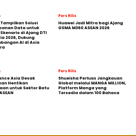
s
Pers Rilis
 Tampilkan Solusi
Huawei Jadi Mitra bagi Ajang
panan Data untuk
GSMA M360 ASEAN 2026
 Skenario di Ajang DTI
ia 2026, Dukung
angan AI di Asia
ra
s
Pers Rilis
nance Asia Desak
Shueisha Perluas Jangkauan
kan Hentikan
Global melalui MANGA MILLION,
an untuk Sektor Batu
Platform Manga yang
 ASEAN
Tersedia dalam 100 Bahasa