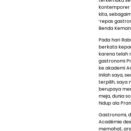
terkemuka sek
kontemporer y
kita, sebaga
‘repas gastro
Benda Kemanu
Pada hari Rab
berkata kepa
karena telah
gastronomi P
ke akademi A
Inilah saya, 
terpilih, say
berupaya mem
meja, dunia s
hidup ala Pran
Gastronomi, d
Académie des 
memahat, arsi