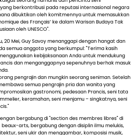
aligus seorang humanis dan pencinta seni
ang berkontribusi pada reputasi internasional negara
imana dibuktikan oleh komitmennya untuk memasukkan
nomique des Français’ ke dalam Warisan Budaya Tak
siaan oleh UNESCO".
u, 20 Mei, Guy Savoy menanggapi dengan hangat dan
da semua anggota yang berkumpul: "Terima kasih
 menggunakan kebijaksanaan Anda untuk mendukung
rancis dan menganggapnya sepenuhnya berhak masuk
nda.
seorang pengrajin dan mungkin seorang seniman. Setelah
a membawa semua pengrajin pria dan wanita yang
promosikan gastronomi, pedesaan Prancis, seni tata
ommelier, keramahan, seni menjamu – singkatnya, seni
cis."
engan bergabung di "section des membres libres" di
beaux-arts, bergabung dengan disiplin ilmu melukis,
tektur, seni ukir dan menggambar, komposisi musik,