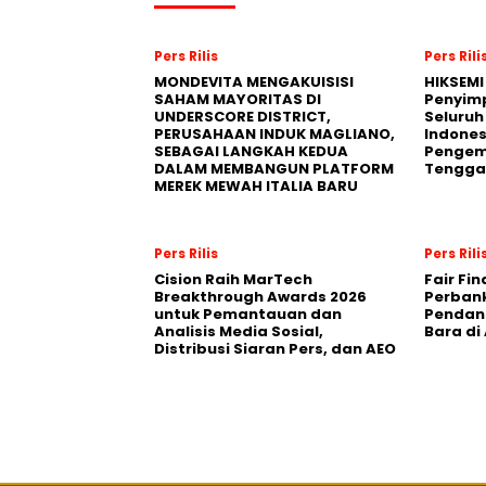
Pers Rilis
Pers Rili
MONDEVITA MENGAKUISISI
HIKSEMI
SAHAM MAYORITAS DI
Penyim
UNDERSCORE DISTRICT,
Seluruh
PERUSAHAAN INDUK MAGLIANO,
Indones
SEBAGAI LANGKAH KEDUA
Pengemb
DALAM MEMBANGUN PLATFORM
Tengga
MEREK MEWAH ITALIA BARU
Pers Rilis
Pers Rili
Cision Raih MarTech
Fair Fi
Breakthrough Awards 2026
Perban
untuk Pemantauan dan
Pendana
Analisis Media Sosial,
Bara di
Distribusi Siaran Pers, dan AEO