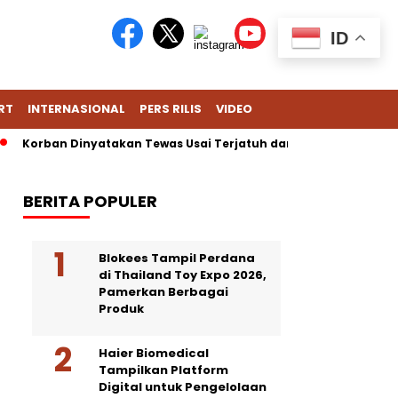
ID
RT
INTERNASIONAL
PERS RILIS
VIDEO
rban Dinyatakan Tewas Usai Terjatuh dari Gedung Lotte Avenue, P
BERITA POPULER
Blokees Tampil Perdana
di Thailand Toy Expo 2026,
Pamerkan Berbagai
Produk
Haier Biomedical
Tampilkan Platform
Digital untuk Pengelolaan