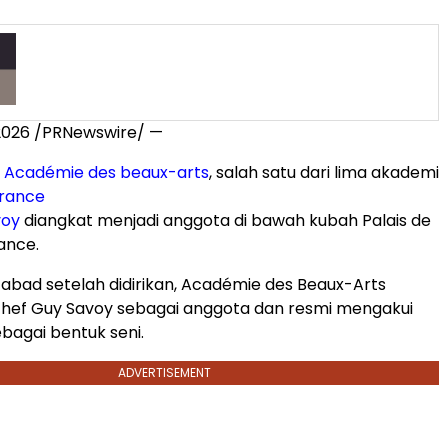
2026
/PRNewswire/ —
n
Académie des beaux-arts
, salah satu dari lima akademi
France
voy
diangkat menjadi anggota di bawah kubah Palais de
rance.
a abad setelah didirikan, Académie des Beaux-Arts
ef Guy Savoy sebagai anggota dan resmi mengakui
bagai bentuk seni.
ADVERTISEMENT