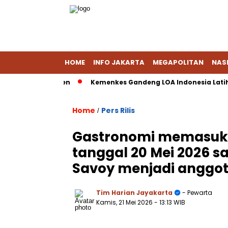
HOME
INFO JAKARTA
MEGAPOLITAN
NAS
alami Dokumen
Kemenkes Gandeng LOA Indonesia Latih Tena
Home
Pers Rilis
/
Gastronomi memasuki 
tanggal 20 Mei 2026 sa
Savoy menjadi anggo
Tim Harian Jayakarta
- Pewarta
Kamis, 21 Mei 2026
- 13:13 WIB