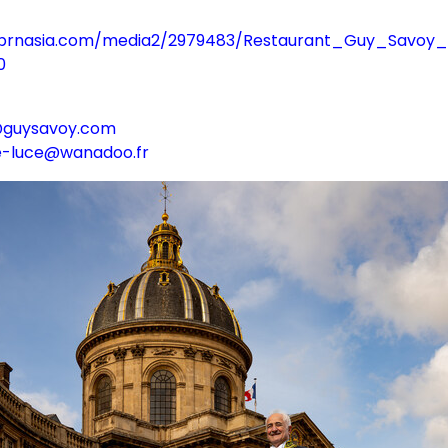
prnasia.com/media2/2979483/Restaurant_Guy_Savoy_L
0
o@guysavoy.com
re-luce@wanadoo.fr