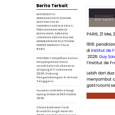
Berita Terkait
MONDEVITA
MENGAKUISISI SAHAM
MAYORITAS DI
UNDERSCORE DISTRICT,
PERUSAHAAN INDUK
PARIS
,
21 Mei, 
MAGLIANO, SEBAGAI
LANGKAH KEDUA DALAM
MEMBANGUN PLATFORM
1816: pendiria
MEREK MEWAH ITALIA
BARU
di
Institut de 
2026:
Guy Sa
HIKSEMI Tampilkan Solusi
Penyimpanan Data
l’Institut de F
untuk Seluruh Skenario
di Ajang DTI Indonesia
Lebih dari du
2026, Dukung
Pengembangan AI di Asia
menyambut ch
Tenggara
gastronomi se
Huawei Jadi Mitra bagi
Ajang GSMA M360 ASEAN
2026
Cision Raih MarTech
Breakthrough Awards