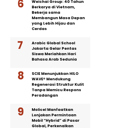
Weichai Group: 40 Tahun
Berkarya di Vietnam,
Bekerja sama
Membangun Masa Depan
yang Lebih Hijau dan
Cerdas
Arabic Global School
Jakarta Gelar Pentas
Siswa Meriahkan Hari
Bahasa Arab Sedunia
SCIE Menunjukkan HILO
WAVE® Mendukung
Regenerasi Struktur Kulit
Tanpa Memicu Respons
Peradangan
Molicel Manfaatkan
Lonjakan Permintaan
Mobil “Hybrid” di Pasar
Global, Perkenalkan