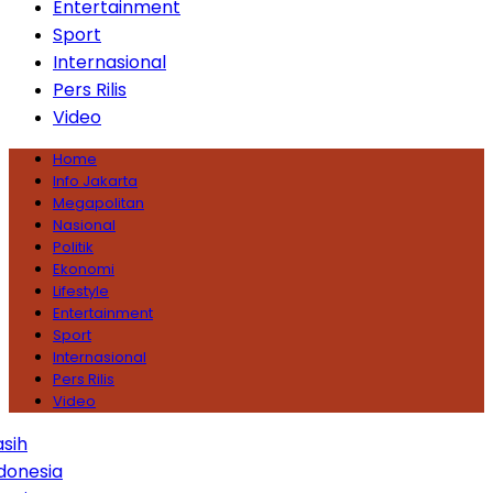
Entertainment
Sport
Internasional
Pers Rilis
Video
Home
Info Jakarta
Megapolitan
Nasional
Politik
Ekonomi
Lifestyle
Entertainment
Sport
Internasional
Pers Rilis
Video
sia