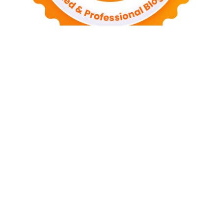
HARIAN INDONESIA GROUP
Harianindonesia.com
Harianekonomi.com
Harianolahraga.com
Harianbogor.com
Hariansumedang.com
Hariankarawang.com
Hariancirebon.com
Harianjayakarta.com
Harianmalang.com