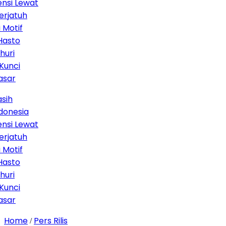
 Lewat
tuh
if
o
ci
sia
 Lewat
tuh
if
o
ci
Home
Pers Rilis
/