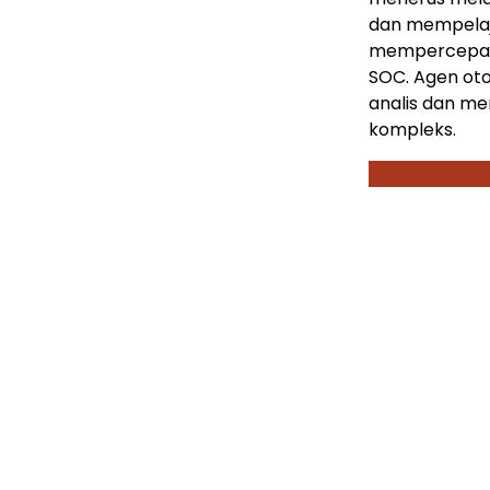
dan mempelaja
mempercepat
SOC. Agen oto
analis dan me
kompleks.