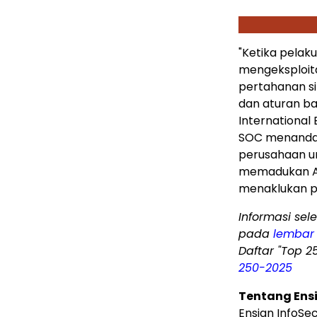
"Ketika pelak
mengeksploita
pertahanan s
dan aturan ba
International 
SOC menandai
perusahaan un
memadukan AI
menaklukan pe
Informasi sel
pada
lembar 
Daftar "Top 2
250-2025
Tentang Ensi
Ensign InfoSe