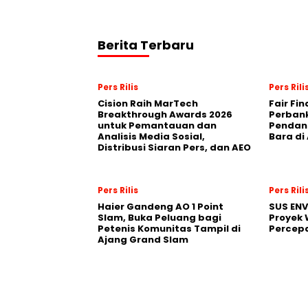
Berita Terbaru
Pers Rilis
Pers Rili
Cision Raih MarTech
Fair Fi
Breakthrough Awards 2026
Perban
untuk Pemantauan dan
Pendana
Analisis Media Sosial,
Bara di
Distribusi Siaran Pers, dan AEO
Pers Rilis
Pers Rili
Haier Gandeng AO 1 Point
SUS EN
Slam, Buka Peluang bagi
Proyek 
Petenis Komunitas Tampil di
Percepa
Ajang Grand Slam