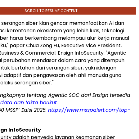
SCROLL TO RESUME CONTENT
u serangan siber kian gencar memanfaatkan AI dan
si kerentanan ekosistem yang lebih luas, teknologi
iber harus berkembang melampaui alur kerja manual
ku," papar
Chua Zong Fu
, Executive Vice President,
Business & Commercial, Ensign InfoSecurity. "Agentic
 perubahan mendasar dalam cara yang ditempuh
tuk bertahan dari serangan siber, yaknidengan
 adaptif dan pengawasan oleh ahli manusia guna
laku serangan siber."
engkapnya tentang Agentic SOC dari Ensign tersedia
data dan fakta berikut
.
50 MSSP" Edisi 2025:
https://www.msspalert.com/top-
gn InfoSecurity
curity adalah penyedia layanan keamanan siber