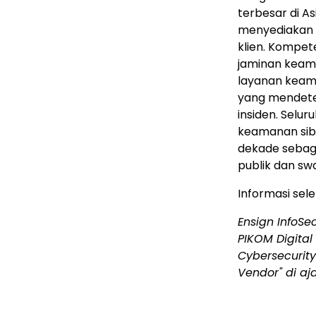
terbesar di As
menyediakan 
klien. Kompet
jaminan keaman
layanan keama
yang mendete
insiden. Selur
keamanan siber
dekade sebaga
publik dan swas
Informasi sel
Ensign InfoS
PIKOM Digital
Cybersecurity
Vendor" di aj