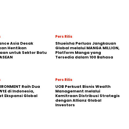
s
Pers Rilis
nance Asia Desak
Shueisha Perluas Jangkauan
kan Hentikan
Global melalui MANGA MILLION,
an untuk Sektor Batu
Platform Manga yang
 ASEAN
Tersedia dalam 100 Bahasa
s
Pers Rilis
VIRONMENT Raih Dua
UOB Perkuat Bisnis Wealth
WtE di Indonesia,
Management melalui
t Ekspansi Global
Kemitraan Distribusi Strategis
dengan Allianz Global
Investors