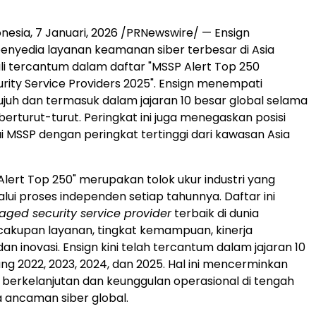
onesia
, 7 Januari, 2026 /PRNewswire/ — Ensign
 penyedia layanan keamanan siber terbesar di Asia
ali tercantum dalam daftar "MSSP Alert Top 250
ity Service Providers 2025". Ensign menempati
ujuh dan termasuk dalam jajaran 10 besar global selama
erturut-turut. Peringkat ini juga menegaskan posisi
i MSSP dengan peringkat tertinggi dari kawasan Asia
Alert Top 250" merupakan tolok ukur industri yang
alui proses independen setiap tahunnya. Daftar ini
ged security service provider
terbaik di dunia
akupan layanan, tingkat kemampuan, kinerja
n inovasi. Ensign kini telah tercantum dalam jajaran 10
ng 2022, 2023, 2024, dan 2025. Hal ini mencerminkan
erkelanjutan dan keunggulan operasional di tengah
 ancaman siber global.