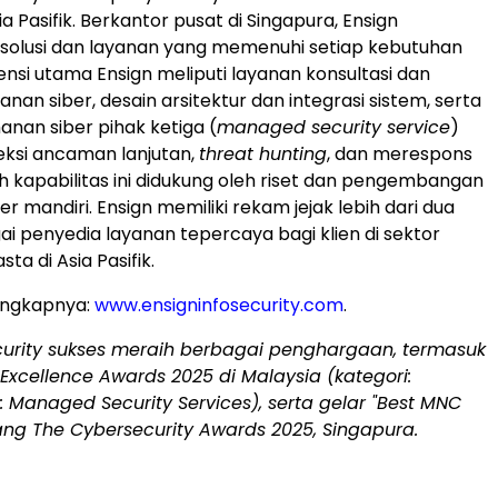
ia Pasifik. Berkantor pusat di Singapura, Ensign
solusi dan layanan yang memenuhi setiap kebutuhan
ensi utama Ensign meliputi layanan konsultasi dan
an siber, desain arsitektur dan integrasi sistem, serta
nan siber pihak ketiga (
managed security service
)
ksi ancaman lanjutan,
threat hunting
, dan merespons
uh kapabilitas ini didukung oleh riset dan pengembangan
 mandiri. Ensign memiliki rekam jejak lebih dari dua
i penyedia layanan tepercaya bagi klien di sektor
ta di Asia Pasifik.
engkapnya:
www.ensigninfosecurity.com
.
ecurity sukses meraih berbagai penghargaan, termasuk
 Excellence Awards 2025 di
Malaysia
(kategori:
: Managed Security Services), serta gelar "Best MNC
ang The Cybersecurity Awards 2025, Singapura.