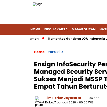
HOME
INFO JAKARTA
MEGAPOLITAN
NAS
sih Dalami Dokumen
Kemenkes Gandeng LOA Indonesia Latih 
Home
Pers Rilis
/
Ensign InfoSecurity P
Managed Security Serv
Sukses Menjadi MSSP T
Empat Tahun Berturut
Tim Harian Jayakarta
- Pewarta
Rabu, 7 Januari 2026
- 00:00 WIB