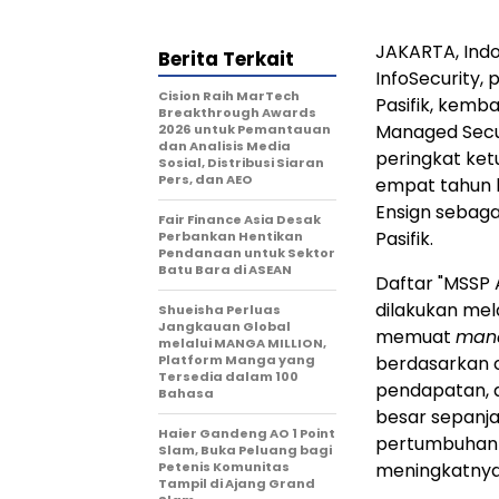
JAKARTA, Ind
Berita Terkait
InfoSecurity,
Cision Raih MarTech
Pasifik, kemb
Breakthrough Awards
Managed Secur
2026 untuk Pemantauan
dan Analisis Media
peringkat ket
Sosial, Distribusi Siaran
Pers, dan AEO
empat tahun b
Ensign sebaga
Fair Finance Asia Desak
Pasifik.
Perbankan Hentikan
Pendanaan untuk Sektor
Batu Bara di ASEAN
Daftar "MSSP 
dilakukan mel
Shueisha Perluas
Jangkauan Global
memuat
mana
melalui MANGA MILLION,
Platform Manga yang
berdasarkan c
Tersedia dalam 100
pendapatan, da
Bahasa
besar sepanja
Haier Gandeng AO 1 Point
pertumbuhan b
Slam, Buka Peluang bagi
Petenis Komunitas
meningkatnya
Tampil di Ajang Grand