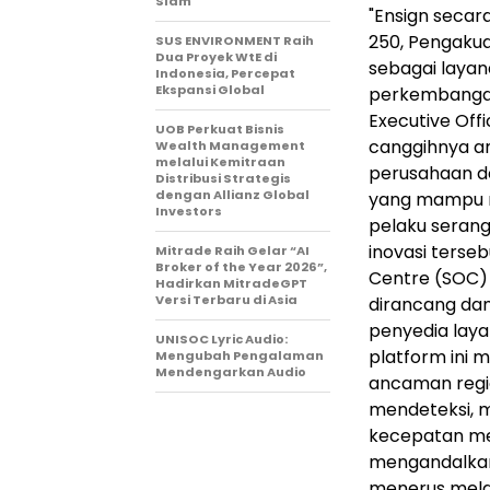
Slam
"Ensign secar
250, Pengakua
SUS ENVIRONMENT Raih
Dua Proyek WtE di
sebagai layan
Indonesia, Percepat
Ekspansi Global
perkembangan
Executive Offi
UOB Perkuat Bisnis
canggihnya a
Wealth Management
melalui Kemitraan
perusahaan de
Distribusi Strategis
dengan Allianz Global
yang mampu m
Investors
pelaku serang
inovasi terse
Mitrade Raih Gelar “AI
Broker of the Year 2026”,
Centre (SOC)
Hadirkan MitradeGPT
Versi Terbaru di Asia
dirancang da
penyedia laya
UNISOC Lyric Audio:
platform ini m
Mengubah Pengalaman
Mendengarkan Audio
ancaman regi
mendeteksi, 
kecepatan mes
mengandalkan
menerus mela