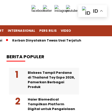
ID
RT
INTERNASIONAL
PERS RILIS
VIDEO
Korban Dinyatakan Tewas Usai Terjatuh dari Gedung Lotte Aven
BERITA POPULER
Blokees Tampil Perdana
di Thailand Toy Expo 2026,
Pamerkan Berbagai
Produk
Haier Biomedical
Tampilkan Platform
Digital untuk Pengelolaan