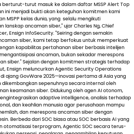
a berturut-turut masuk ke dalam daftar MSSP Alert Top
n ini menjadi bukti akan keteguhan komitmen kami
an MSPP kelas dunia, yang selalu mengikuti
 lanskap ancaman siber," ujar
Charles Ng
, Chief
cer, Ensign InfoSecurity. "Seiring dengan semakin
ncaman siber, kami tetap berfokus untuk memperkuat
ngan kapabilitas pertahanan siber berbasis intelijen
engantisipasi ancaman, bukan sekadar merespons
an siber." Sejalan dengan komitmen strategis terhadap
but, Ensign meluncurkan Agentic Security Operations
 di ajang GovWare 2025—inovasi pertama di
Asia
yang
n dikembangkan sepenuhnya secara internal oleh
nan keamanan siber. Didukung oleh agen AI otonom,
engintegrasikan adaptive intelligence, analisis terhadap
onal, dan keahlian manusia agar perusahaan mampu
memilah, dan merespons ancaman siber dengan
in. Berbeda dari SOC biasa atau SOC berbasis AI yang
 otomatisasi terprogram, Agentic SOC secara terus-
kukan persepsi, penalaran, pengambilan keputusan,