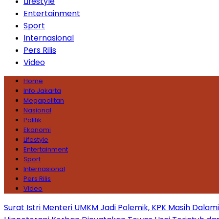
Lifestyle
Entertainment
Sport
Internasional
Pers Rilis
Video
Home
Info Jakarta
Megapolitan
Nasional
Politik
Ekonomi
Lifestyle
Entertainment
Sport
Internasional
Pers Rilis
Video
Surat Istri Menteri UMKM Jadi Polemik, KPK Masih Dala