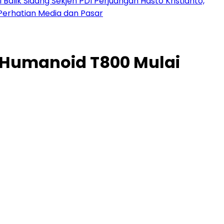
 Balik Sidang Sekjen PDI Perjuangan Hasto Kristianto,
Perhatian Media dan Pasar
t Humanoid T800 Mulai