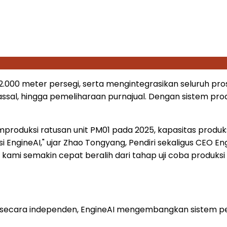
 12.000 meter persegi, serta mengintegrasikan seluruh pro
ssal, hingga pemeliharaan purnajual. Dengan sistem produ
roduksi ratusan unit PM01 pada 2025, kapasitas produksi
sasi EngineAI," ujar Zhao Tongyang, Pendiri sekaligus CE
as, kami semakin cepat beralih dari tahap uji coba produk
ecara independen, EngineAI mengembangkan sistem pe