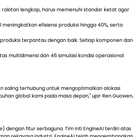
t rakitan lengkap, harus memenuhi standar ketat agar
 meningkatkan efisiensi produksi hingga 40%, serta
 produksi terpantau dengan baik. Setiap komponen dan
tas multidimensi dan 46 simulasi kondisi operasional
kan saling terhubung untuk mengoptimalkan alokasi
umbuhan global kami pada masa depan," ujar Ren Guowen,
e
) dengan fitur serbaguna. Tim inti EngineAI terdiri atas
aman rekayasa industri. EngineAI telah mengembangkan