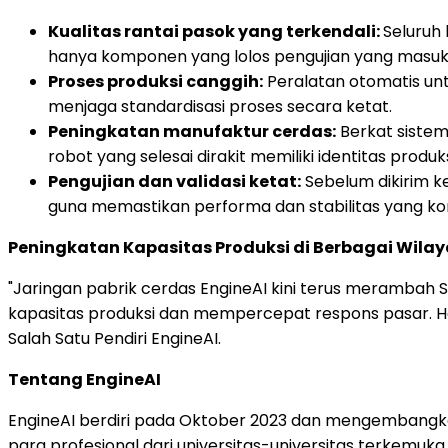
Kualitas rantai pasok yang terkendali:
Seluruh
hanya komponen yang lolos pengujian yang masuk 
Proses produksi canggih:
Peralatan otomatis unt
menjaga standardisasi proses secara ketat.
Peningkatan manufaktur cerdas:
Berkat sistem
robot yang selesai dirakit memiliki identitas produks
Pengujian dan validasi ketat:
Sebelum dikirim ke
guna memastikan performa dan stabilitas yang kon
Peningkatan Kapasitas Produksi di Berbagai Wila
"Jaringan pabrik cerdas EngineAI kini terus merambah 
kapasitas produksi dan mempercepat respons pasar. Hal
Salah Satu Pendiri EngineAI.
Tentang EngineAI
EngineAI berdiri pada Oktober 2023 dan mengembangkan
para profesional dari universitas-universitas terkem