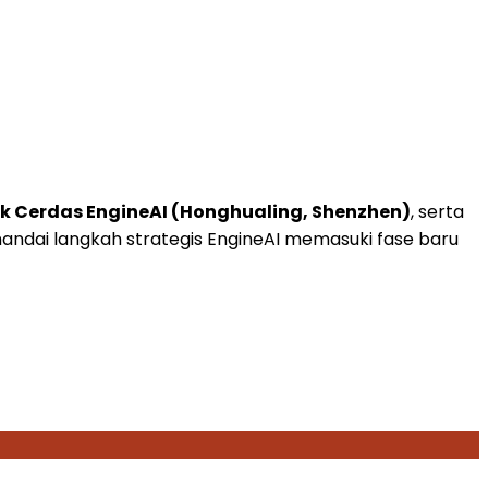
ik Cerdas EngineAI (Honghualing, Shenzhen)
, serta
ndai langkah strategis EngineAI memasuki fase baru