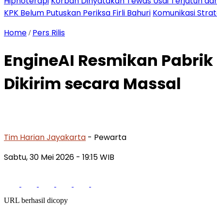
Hipnoterapi
Korban Dinyatakan Tewas Usai Terjatuh dari
KPK Belum Putuskan Periksa Firli Bahuri
Komunikasi Stra
Home
Pers Rilis
/
EngineAI Resmikan Pabrik
Dikirim secara Massal
Tim Harian Jayakarta
- Pewarta
Sabtu, 30 Mei 2026
- 19:15 WIB
URL berhasil dicopy