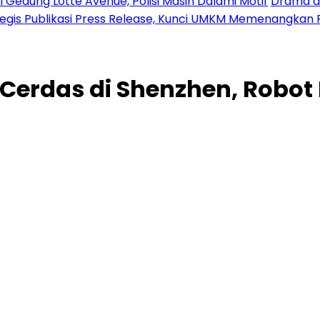
 Gedung Lotte Avenue, Polisi Masih Dalami Motif
Drama di
tegis Publikasi Press Release, Kunci UMKM Memenangkan 
 Cerdas di Shenzhen, Robo