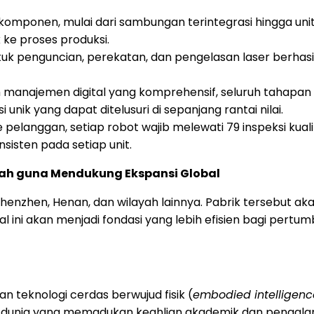
 komponen, mulai dari sambungan terintegrasi hingga uni
ke proses produksi.
uk penguncian, perekatan, dan pengelasan laser berhasil
 manajemen digital yang komprehensif, seluruh tahapan
i unik yang dapat ditelusuri di sepanjang rantai nilai.
 pelanggan, setiap robot wajib melewati 79 inspeksi kuali
sisten pada setiap unit.
yah guna Mendukung Ekspansi Global
Shenzhen, Henan, dan wilayah lainnya. Pabrik tersebut a
 ini akan menjadi fondasi yang lebih efisien bagi pert
 teknologi cerdas berwujud fisik (
embodied intelligenc
uka dunia yang memadukan keahlian akademik dan pengal