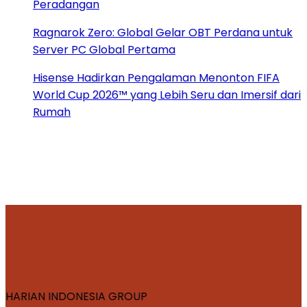
Peradangan
Ragnarok Zero: Global Gelar OBT Perdana untuk
Server PC Global Pertama
Hisense Hadirkan Pengalaman Menonton FIFA
World Cup 2026™ yang Lebih Seru dan Imersif dari
Rumah
HARIAN INDONESIA GROUP