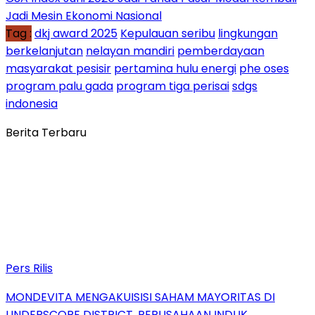
Jadi Mesin Ekonomi Nasional
Tag :
dkj award 2025
Kepulauan seribu
lingkungan
berkelanjutan
nelayan mandiri
pemberdayaan
masyarakat pesisir
pertamina hulu energi
phe oses
program palu gada
program tiga perisai
sdgs
indonesia
Berita Terbaru
Pers Rilis
MONDEVITA MENGAKUISISI SAHAM MAYORITAS DI
UNDERSCORE DISTRICT, PERUSAHAAN INDUK