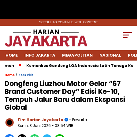
SCROLL TO CONTINUE WITH CONTENT
HOME
INFO JAKARTA
MEGAPOLITAN
NASIONAL
POL
en
Kemenkes Gandeng LOA Indonesia Latih Tenaga Kesehata
/
Home
Pers Rilis
Dongfeng Liuzhou Motor Gelar “67
Brand Customer Day” Edisi Ke-10,
Tempuh Jalur Baru dalam Ekspansi
Global
Tim Harian Jayakarta
- Pewarta
Senin, 8 Juni 2026
- 08:54 WIB