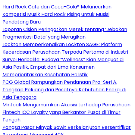
Hard Rock Cafe dan Coca-Cola® Meluncurkan
Kompetisi Musik Hard Rock Rising untuk Musisi
Pendatang Baru
Laporan Cision Peringatkan Merek tentang ‘Jebakan
Fragmentasi Data’ yang Merugikan
Lockton Memperkenalkan Lockton SAGE: Platform
Kecerdasan Perusahaan Terpadu Pertama di Industri
Survei Herbalife: Budaya “Wellness” Kian Menguat di
Asia Pasifik, Empat dari Lima Konsumen
Memprioritaskan Kesehatan Holistik
PCG Global Rampungkan Pendanaan Pra-Seri A,
Tangkap Peluang dari Pesatnya Kebutuhan Energi di
Asia Tenggara
Mintoak Mengumumkan Akuisisi terhadap Perusahaan
Fintech ICC Loyalty yang Berkantor Pusat di Timur
Tengah.
Pangsa Pasar Minyak Sawit Berkelanjutan Bersertifikat
Berpotensi Mencapai 40%