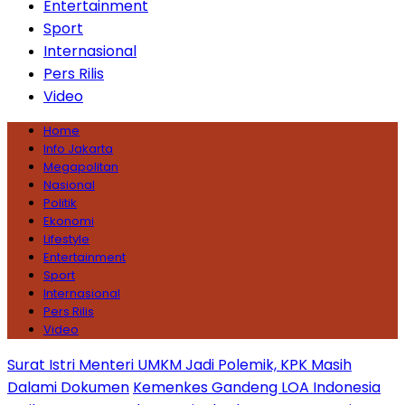
Entertainment
Sport
Internasional
Pers Rilis
Video
Home
Info Jakarta
Megapolitan
Nasional
Politik
Ekonomi
Lifestyle
Entertainment
Sport
Internasional
Pers Rilis
Video
Surat Istri Menteri UMKM Jadi Polemik, KPK Masih
Dalami Dokumen
Kemenkes Gandeng LOA Indonesia