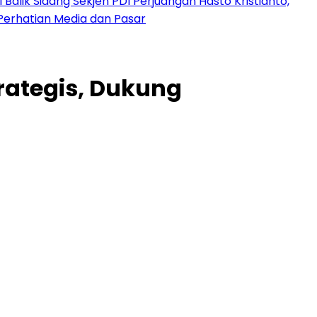
 Balik Sidang Sekjen PDI Perjuangan Hasto Kristianto,
Perhatian Media dan Pasar
rategis, Dukung