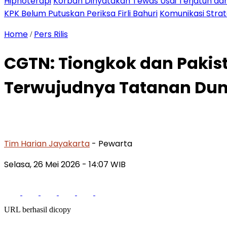
Hipnoterapi
Korban Dinyatakan Tewas Usai Terjatuh dari
KPK Belum Putuskan Periksa Firli Bahuri
Komunikasi Stra
Home
Pers Rilis
/
CGTN: Tiongkok dan Pakis
Terwujudnya Tatanan Duni
Tim Harian Jayakarta
- Pewarta
Selasa, 26 Mei 2026
- 14:07 WIB
URL berhasil dicopy