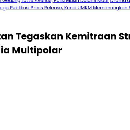
 Gedung Lotte Avenue, Polisi Masih Dalami Motif
Drama di
tegis Publikasi Press Release, Kunci UMKM Memenangkan 
tan Tegaskan Kemitraan St
a Multipolar