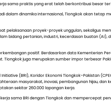
 kerja sama praktis yang erat telah berkontribusi besar
adi dalam dinamika internasional, Tiongkok akan tetap
pat pelaksanaan proyek-proyek unggulan, sekaligus me
dalam bidang pertanian, industri, kecerdasan buatan (AI
kembangan positif. Berdasarkan data Kementerian Perd
ut. Tiongkok juga merupakan sumber impor terbesar Paki
nitiative (BRI), Koridor Ekonomi Tiongkok–Pakistan (CPEC
teraan masyarakat, inovasi, pembangunan hijau, dan ket
iptakan sekitar 260.000 lapangan kerja.
m kerja sama BRI dengan Tiongkok dan mempercepat p