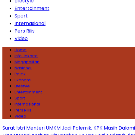
Lifestyle
Entertainment
Sport
Internasional
Pers Rilis
Video
Home
Info Jakarta
Megapolitan
Nasional
Politik
Ekonomi
Lifestyle
Entertainment
Sport
Internasional
Pers Rilis
Video
Surat Istri Menteri UMKM Jadi Polemik, KPK Masih Dala