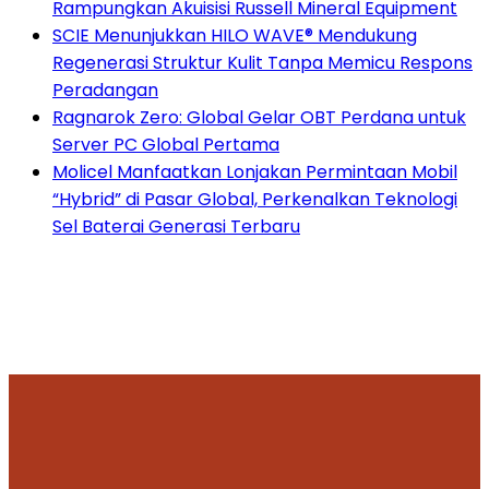
Rampungkan Akuisisi Russell Mineral Equipment
SCIE Menunjukkan HILO WAVE® Mendukung
Regenerasi Struktur Kulit Tanpa Memicu Respons
Peradangan
Ragnarok Zero: Global Gelar OBT Perdana untuk
Server PC Global Pertama
Molicel Manfaatkan Lonjakan Permintaan Mobil
“Hybrid” di Pasar Global, Perkenalkan Teknologi
Sel Baterai Generasi Terbaru