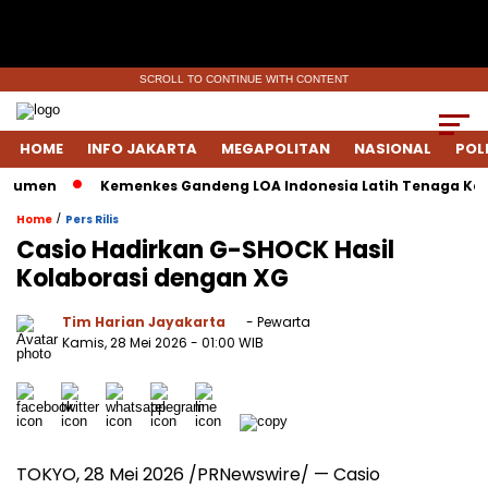
SCROLL TO CONTINUE WITH CONTENT
HOME
INFO JAKARTA
MEGAPOLITAN
NASIONAL
POL
umen
Kemenkes Gandeng LOA Indonesia Latih Tenaga Keseha
/
Home
Pers Rilis
Casio Hadirkan G-SHOCK Hasil
Kolaborasi dengan XG
Tim Harian Jayakarta
- Pewarta
Kamis, 28 Mei 2026
- 01:00 WIB
TOKYO, 28 Mei 2026 /PRNewswire/ — Casio