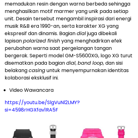
memadukan resin dengan warna berbeda sehingga
menghasilkan motif marmer yang unik pada setiap
unit. Desain tersebut mengambil inspirasi dari energi
musik R&B era 1990-an, serta karakter XG yang
ekspresif dan dinamis. Bagian
dial
juga dibekali
lapisan
polarized finish
yang menghadirkan efek
perubahan warna saat pergelangan tangan
bergerak. Seperti model GM-S5600XG, logo XG turut
disematkan pada bagian
dial
,
band loop,
dan sisi
belakang
casing
untuk menyempurnakan identitas
kolaborasi eksklusif ini.
Video Wawancara
https://youtu.be/SlgVuNl2LMY?
si=4598rHGXfav1RA5F