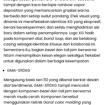
tampil dengan kaca berlapis
rainbow vapor
deposition
yang memancarkan gradasi warna
berbeda dari setiap sudut pandang. Efek visual yang
dinamis ini merefleksikan identitas XG yang ekspresif,
berani bereksperimen, dan selalu menghadirkan sisi
baru dalam setiap penampilannya. Logo XG hadir
pada komponen
dial
,
band loop
, dan sisi belakang
casing
sebagai identitas khusus dari kolaborasi ini.
Sementara itu, bagian
bezel
dan tali jam berwarna
hitam menampilkan kesan elegan sekaligus fleksibel
untuk digunakan dalam berbagai kesempatan.
GMA-S110XG
Mengusung basis seri 110 yang dikenal berkat desain
dial
berdimensi, GMA-S110XG tampil mencolok
dengan komponen
bezel
dan tali jam berwarna
merah muda cerah. Komponen tersebut
menggunakan teknik
Garal color molding
yang