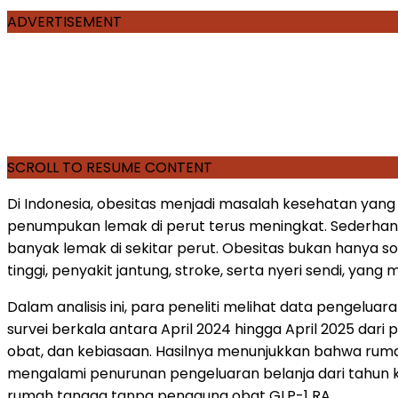
ADVERTISEMENT
SCROLL TO RESUME CONTENT
Di Indonesia, obesitas menjadi masalah kesehatan yan
penumpukan lemak di perut terus meningkat. Sederhananya
banyak lemak di sekitar perut. Obesitas bukan hanya soa
tinggi, penyakit jantung, stroke, serta nyeri sendi, ya
Dalam analisis ini, para peneliti melihat data pengelu
survei berkala antara April 2024 hingga April 2025 dar
obat, dan kebiasaan. Hasilnya menunjukkan bahwa rum
mengalami penurunan pengeluaran belanja dari tahun 
rumah tangga tanpa pengguna obat GLP-1 RA.