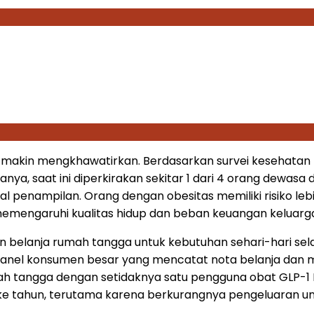
g makin mengkhawatirkan. Berdasarkan survei kesehatan
, saat ini diperkirakan sekitar 1 dari 4 orang dewasa di
l penampilan. Orang dengan obesitas memiliki risiko lebi
ng memengaruhi kualitas hidup dan beban keuangan keluarg
aran belanja rumah tangga untuk kebutuhan sehari-hari se
i panel konsumen besar yang mencatat nota belanja dan m
ah tangga dengan setidaknya satu pengguna obat GLP-1 
ke tahun, terutama karena berkurangnya pengeluaran u