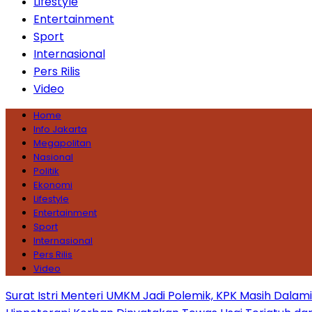
Lifestyle
Entertainment
Sport
Internasional
Pers Rilis
Video
Home
Info Jakarta
Megapolitan
Nasional
Politik
Ekonomi
Lifestyle
Entertainment
Sport
Internasional
Pers Rilis
Video
Surat Istri Menteri UMKM Jadi Polemik, KPK Masih Dala