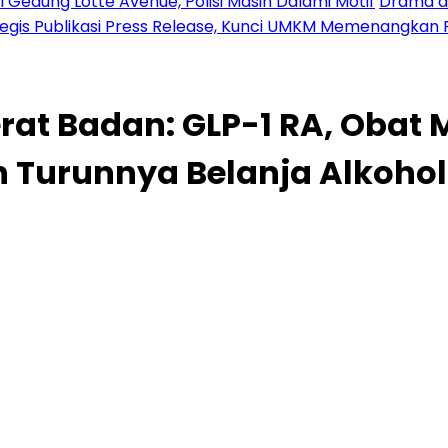
 Gedung Lotte Avenue, Polisi Masih Dalami Motif
Drama di
tegis Publikasi Press Release, Kunci UMKM Memenangkan 
rat Badan: GLP-1 RA, Obat
n Turunnya Belanja Alkoho