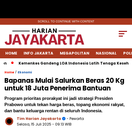
SCROLL TO CONTINUE WITH CONTENT
HOME
INFO JAKARTA
MEGAPOLITAN
NASIONAL
POL
Kemenkes Gandeng LOA Indonesia Latih Tenaga Kesehatan 
/
Home
Ekonomi
Bapanas Mulai Salurkan Beras 20 Kg
untuk 18 Juta Penerima Bantuan
Program prioritas prorakyat ini jadi strategi Presiden
Prabowo untuk tekan harga beras, topang ekonomi rakyat,
dan bantu keluarga rentan di seluruh Indonesia.
Tim Harian Jayakarta
- Pewarta
Selasa, 15 Juli 2025
- 09:13 WIB