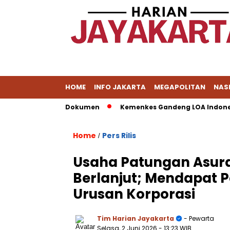
HOME
INFO JAKARTA
MEGAPOLITAN
NAS
K Masih Dalami Dokumen
Kemenkes Gandeng LOA Indonesia L
Home
Pers Rilis
/
Usaha Patungan Asura
Berlanjut; Mendapat P
Urusan Korporasi
Tim Harian Jayakarta
- Pewarta
Selasa, 2 Juni 2026
- 13:23 WIB