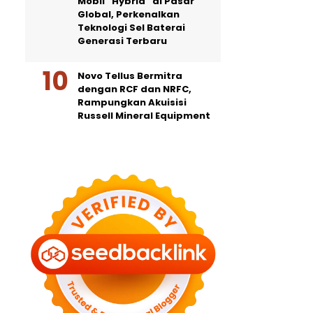
Mobil “Hybrid” di Pasar
Global, Perkenalkan
Teknologi Sel Baterai
Generasi Terbaru
Novo Tellus Bermitra
dengan RCF dan NRFC,
Rampungkan Akuisisi
Russell Mineral Equipment