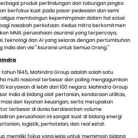
 berbagai produk perlindungan dan tabungan jangka
gan berfokus kuat pada pasar pedesaan dan semi
kaligus membangun kepemimpinan dalam hal solusi
 bagi nasabah perkotaan. Kedua mitra berkomitmen
kan MMIL perusahaan asuransi yang terpercaya,
tal, teknologi dan AI yang selaras dengan pertumbuhan
 India dan visi "Asuransi untuk Semua Orang."
hindra
a tahun 1945, Mahindra Group adalah salah satu
ha multi nasional terbesar dan paling mengagumkan
0 karyawan di lebih dari 100 negara. Mahindra Group
 India di bidang alat pertanian, kendaraan utilitas,
ormasi dan layanan keuangan, serta merupakan
tor terbesar di dunia berdasarkan volume
adiran perusahaan ini sangat kuat di bidang energi
rtanian, logistik, perhotelan, dan real estat.
p memiliki fokus yang jelas untuk memimpin bidang