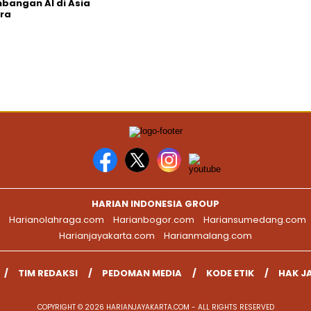
angan AI di Asia
ra
HARIAN INDONESIA GROUP
Harianolahraga.com
Harianbogor.com
Hariansumedang.com
Harianjayakarta.com
Harianmalang.com
TIM REDAKSI
PEDOMAN MEDIA
KODE ETIK
HAK J
COPYRIGHT © 2026 HARIANJAYAKARTA.COM - ALL RIGHTS RESERVED