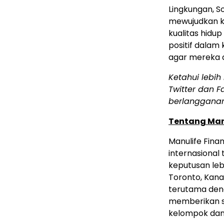
Lingkungan, So
mewujudkan 
kualitas hidu
positif dala
agar mereka 
Ketahui lebih
Twitter dan F
berlanggana
Tentang Man
Manulife Fina
internasiona
keputusan leb
Toronto, Kanad
terutama den
memberikan sa
kelompok dan 