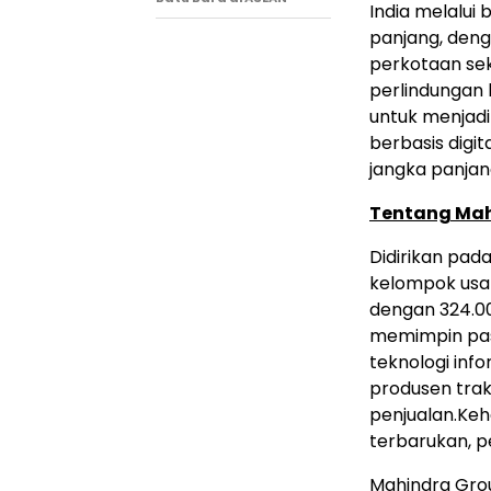
India melalui
panjang, den
perkotaan se
perlindungan
untuk menjadi
berbasis digi
jangka panjang
Tentang Ma
Didirikan pad
kelompok usa
dengan 324.00
memimpin pasar
teknologi inf
produsen trak
penjualan.Keh
terbarukan, pe
Mahindra Grou