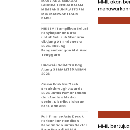
MAGLIANO, SEBAGAI
MMIL akan be
LANGKAH KEDUA DALAM
menawarkan s
MEMBANGUN PLATFORM
MEREK MEWAH ITALIA
BARU
HIKSEMI Tampilkan Solusi
Penyimpanan Data
untuk Seluruh Skenario
di Ajang DTI Indonesia
2026, Dukung
Pengembangan AI di Asia
Tenggara
Huawei Jadi Mitra bagi
Ajang GSMA M360 ASEAN
2026
Cision Raih MarTech
Breakthrough Awards
2026 untuk Pemantauan
dan Analisis Media
Sosial, Distribusi Siaran
Pers, dan AEO
Fair Finance Asia Desak
Perbankan Hentikan
Pendanaan untuk Sektor
MMIL bertujua
Batu Bara di ASEAN