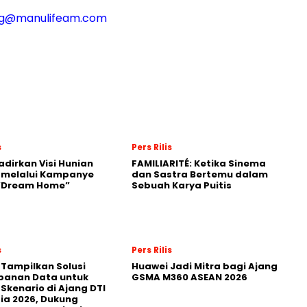
g@manulifeam.com
s
Pers Rilis
adirkan Visi Hunian
FAMILIARITÉ: Ketika Sinema
 melalui Kampanye
dan Sastra Bertemu dalam
 “Dream Home”
Sebuah Karya Puitis
s
Pers Rilis
 Tampilkan Solusi
Huawei Jadi Mitra bagi Ajang
panan Data untuk
GSMA M360 ASEAN 2026
 Skenario di Ajang DTI
ia 2026, Dukung