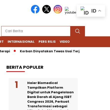
ID
RT
INTERNASIONAL
PERS RILIS
VIDEO
i
Korban Dinyatakan Tewas Usai Terjatuh dari Gedung Lotte 
BERITA POPULER
Haier Biomedical
Tampilkan Platform
Digital untuk Pengelolaan
Bank Darah di Ajang ISBT
Congress 2026, Perkuat
Transformasi sebagai