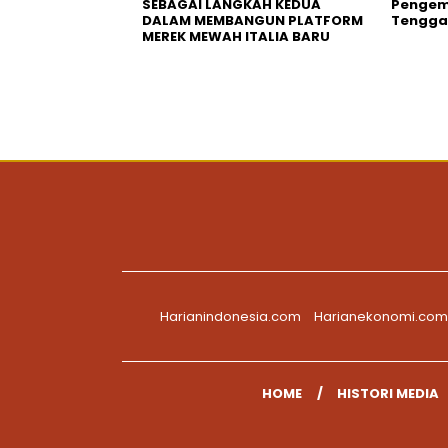
SEBAGAI LANGKAH KEDUA
Pengemb
DALAM MEMBANGUN PLATFORM
Tengga
MEREK MEWAH ITALIA BARU
Harianindonesia.com
Harianekonomi.com
HOME
HISTORI MEDIA