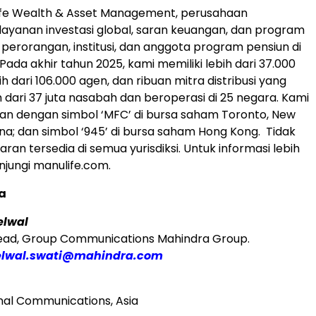
life Wealth & Asset Management, perusahaan
yanan investasi global, saran keuangan, dan program
 perorangan, institusi, dan anggota program pensiun di
 Pada akhir tahun 2025, kami memiliki lebih dari 37.000
h dari 106.000 agen, dan ribuan mitra distribusi yang
h dari 37 juta nasabah dan beroperasi di 25 negara. Kami
an dengan simbol ‘MFC’ di bursa saham Toronto, New
pina; dan simbol ‘945’ di bursa saham Hong Kong. Tidak
an tersedia di semua yurisdiksi. Untuk informasi lebih
njungi manulife.com.
a
elwal
Head, Group Communications Mahindra Group.
lwal.swati@mahindra.com
nal Communications, Asia