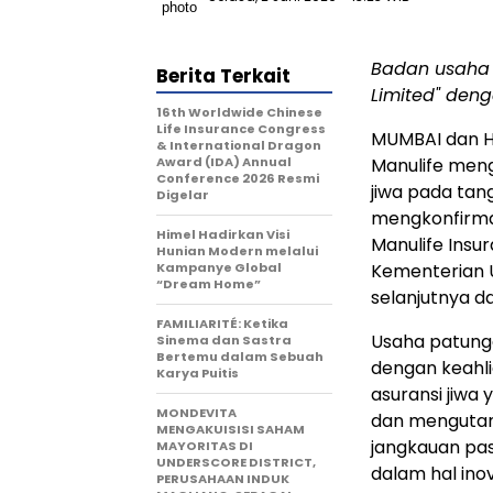
Badan usaha 
Berita Terkait
Limited" den
16th Worldwide Chinese
Life Insurance Congress
MUMBAI dan 
& International Dragon
Award (IDA) Annual
Manulife meng
Conference 2026 Resmi
jiwa pada tan
Digelar
mengkonfirma
Himel Hadirkan Visi
Manulife Insu
Hunian Modern melalui
Kampanye Global
Kementerian U
“Dream Home”
selanjutnya d
FAMILIARITÉ: Ketika
Usaha patunga
Sinema dan Sastra
Bertemu dalam Sebuah
dengan keahl
Karya Puitis
asuransi jiwa
MONDEVITA
dan mengutama
MENGAKUISISI SAHAM
jangkauan pas
MAYORITAS DI
UNDERSCORE DISTRICT,
dalam hal inov
PERUSAHAAN INDUK