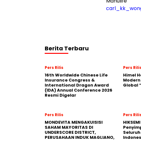
Manulife
carl_kk_won
Berita Terbaru
Pers Rilis
Pers Rili
16th Worldwide Chinese Life
Himel H
Insurance Congress &
Modern
International Dragon Award
Global
(IDA) Annual Conference 2026
Resmi Digelar
Pers Rilis
Pers Rili
MONDEVITA MENGAKUISISI
HIKSEMI
SAHAM MAYORITAS DI
Penyim
UNDERSCORE DISTRICT,
Seluruh
PERUSAHAAN INDUK MAGLIANO,
Indones