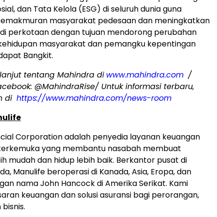
sial, dan Tata Kelola (ESG) di seluruh dunia guna
kemakmuran masyarakat pedesaan dan meningkatkan
p di perkotaan dengan tujuan mendorong perubahan
m kehidupan masyarakat dan pemangku kepentingan
dapat Bangkit.
 lanjut tentang Mahindra di
www.mahindra.com
/
acebook: @MahindraRise/ Untuk informasi terbaru,
n di
https://www.mahindra.com/news-room
ulife
ncial Corporation adalah penyedia layanan keuangan
l terkemuka yang membantu nasabah membuat
ih mudah dan hidup lebih baik. Berkantor pusat di
a, Manulife beroperasi di Kanada, Asia, Eropa, dan
gan nama John Hancock di Amerika Serikat. Kami
ran keuangan dan solusi asuransi bagi perorangan,
bisnis.