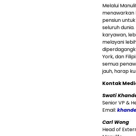
Melalui Manu
menawarkan la
pensiun untuk
seluruh dunia.
karyawan, lebi
melayani lebi
diperdagangk
York, dan Fili
semua penawar
jauh, harap ku
Kontak Medi
Swati Khand
Senior VP & 
Email:
khande
Carl Wong
Head of Exter