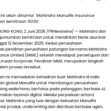
ini akan dinamai "Mahindra Manulife Insurance
gan kemitraan 50:50
HONG KONG
,
2 Juni 2026
/PRNewswire/ — Mahindra dan
umumkan kemitraan untuk mendirikan bisnis asuransi
ggal 12 November 2025. Kedua perusahaan
si pendirian perusahaan patungan bernama Mahindra
rance Limited (MMIL) setelah mendapat persetujuan dari
rusan Korporasi. Pendirian MMIL merupakan langkah
alam proses tersebut.
n ini memadukan kehadiran kuat Mahindra di India
ian global Manulife untuk membangun perusahaan
 yang sederhana, berfokus pada pelanggan, berbasis AI,
kan layanan digital. Melalui perpaduan antara
ar Mahindra yang luas dengan kekuatan Manulife
asi produk, underwriting dan distribusi berbasis agen,